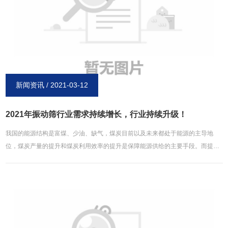
新闻资讯 / 2021-03-12
2021年振动筛行业需求持续增长，行业持续升级！
我国的能源结构是富煤、少油、缺气，煤炭目前以及未来都处于能源的主导地
位，煤炭产量的提升和煤炭利用效率的提升是保障能源供给的主要手段。而提升
煤炭的洗选率是提高煤炭利用效率、节能降耗、降低污染和提高经济效益的重要
手段。目前我国总体煤炭的洗选率不足45%，未来3-5年洗选率要求逐步提高到
50%-60%，不过这一水平仍然与发达***的80%左右的洗选率有一定的差距。煤
炭行业洗选率的提升是一个长期过程，洗选设备的需求增长也是一个长期过程。
振动筛广泛应用于煤炭的分级、脱水、脱介、脱泥等工序，煤炭产量及洗选率的
不断提升将带来对振动筛需求的持续上升。 我国振动筛行业整体呈现快速发展